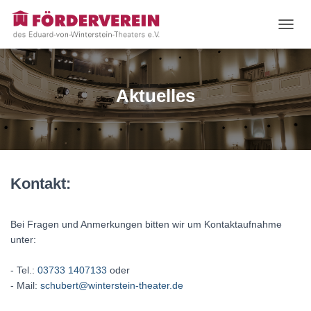
N
A
V
I
G
Aktuelles
A
T
I
O
N
U
M
Kontakt:
S
C
H
Bei Fragen und Anmerkungen bitten wir um Kontaktaufnahme
A
unter:
L
T
- Tel.:
03733 1407133
oder
E
- Mail:
schubert@winterstein-theater.de
N