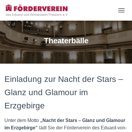
N
A
V
I
G
Theaterbälle
A
T
I
O
N
U
M
Einladung zur Nacht der Stars –
S
C
Glanz und Glamour im
H
A
Erzgebirge
L
T
E
Unter dem Motto
„Nacht der Stars – Glanz und Glamour
N
im Erzgebirge“
lädt Sie der Förderverein des Eduard-von-